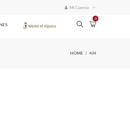
Mi Cuenta
0
NES
HOME
404