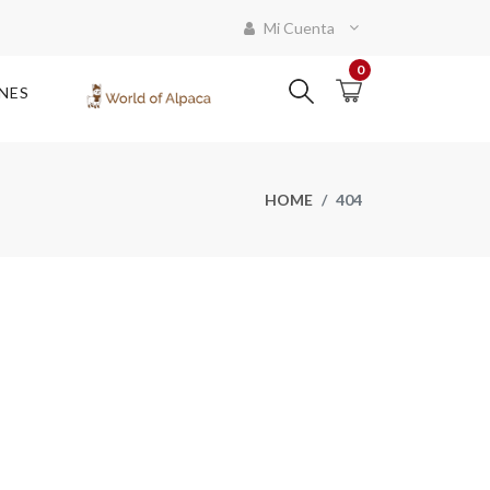
Mi Cuenta
0
NES
HOME
404