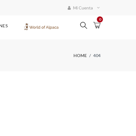
Mi Cuenta
0
NES
HOME
404