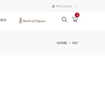
Mi Cuenta
0
NES
HOME
404