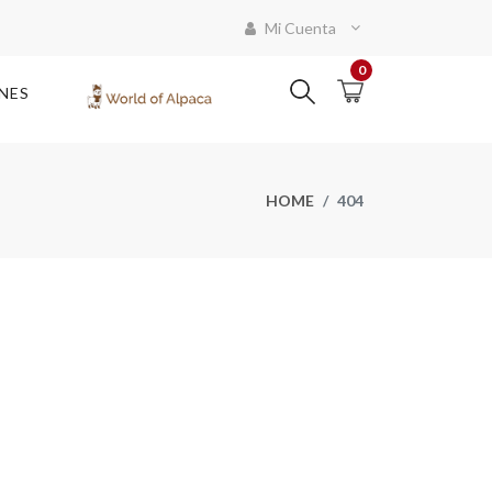
Mi Cuenta
0
NES
HOME
404