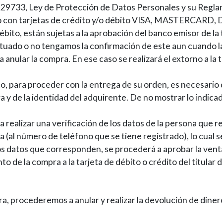
ey 29733, Ley de Protección de Datos Personales y su Regl
ago con tarjetas de crédito y/o débito VISA, MASTERCAR
débito, están sujetas a la aprobación del banco emisor de la
uado o no tengamos la confirmación de este aun cuando l
anular la compra. En ese caso se realizará el extorno a la t
to, para proceder con la entrega de su orden, es necesario q
ra y de la identidad del adquirente. De no mostrar lo indica
 realizar una verificación
de los datos de la persona que re
a (al número de teléfono que se tiene registrado), lo cual 
os datos que corresponden, se procederá a aprobar la venta
o de la compra a la tarjeta de débito o crédito del titular 
ra, procederemos a anular y realizar la devolución de diner