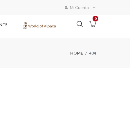
Mi Cuenta
0
NES
HOME
404