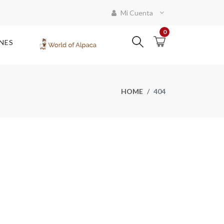
Mi Cuenta
0
NES
HOME
404