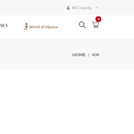
Mi Cuenta
0
NES
HOME
404