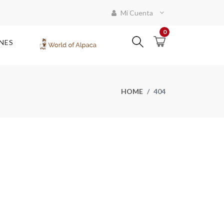
Mi Cuenta
0
NES
HOME
404