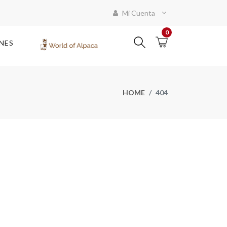
Mi Cuenta
0
NES
HOME
404